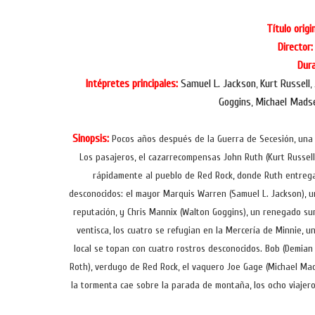
Título origin
Director:
Dura
Intépretes principales:
Samuel L. Jackson
Kurt Russell
,
,
Goggins
Michael Mads
,
Sinopsis:
Pocos años después de la Guerra de Secesión, una d
Los pasajeros, el cazarrecompensas John Ruth (Kurt Russell)
rápidamente al pueblo de Red Rock, donde Ruth entregar
desconocidos: el mayor Marquis Warren (Samuel L. Jackson), 
reputación, y Chris Mannix (Walton Goggins), un renegado su
ventisca, los cuatro se refugian en la Mercería de Minnie, 
local se topan con cuatro rostros desconocidos. Bob (Demian 
Roth), verdugo de Red Rock, el vaquero Joe Gage (Michael Ma
la tormenta cae sobre la parada de montaña, los ocho viajer