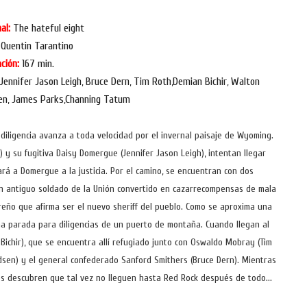
al:
The hateful eight
Quentin Tarantino
ción:
167 min.
Jennifer Jason Leigh
Bruce Dern
Tim Roth
Demian Bichir
Walton
,
,
,
,
en
James Parks
Channing Tatum
,
,
iligencia avanza a toda velocidad por el invernal paisaje de Wyoming.
 y su fugitiva Daisy Domergue (Jennifer Jason Leigh), intentan llegar
á a Domergue a la justicia. Por el camino, se encuentran con dos
un antiguo soldado de la Unión convertido en cazarrecompensas de mala
reño que afirma ser el nuevo sheriff del pueblo. Como se aproxima una
una parada para diligencias de un puerto de montaña. Cuando llegan al
Bichir), que se encuentra allí refugiado junto con Oswaldo Mobray (Tim
dsen) y el general confederado Sanford Smithers (Bruce Dern). Mientras
os descubren que tal vez no lleguen hasta Red Rock después de todo...