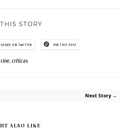
THIS STORY
SHARE ON TWITTER
PIN THIS POST
cine
,
críticas
Next Story →
HT ALSO LIKE