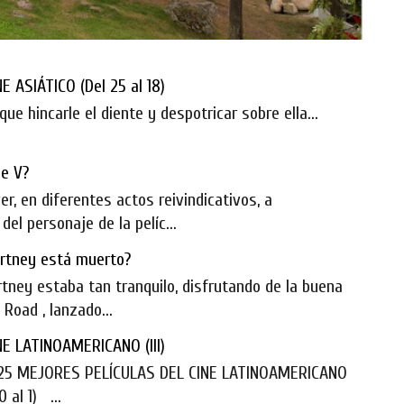
 ASIÁTICO (Del 25 al 18)
que hincarle el diente y despotricar sobre ella...
de V?
r, en diferentes actos reivindicativos, a
el personaje de la pelíc...
artney está muerto?
rtney estaba tan tranquilo, disfrutando de la buena
Road , lanzado...
E LATINOAMERICANO (III)
 25 MEJORES PELÍCULAS DEL CINE LATINOAMERICANO
 al 1) ...