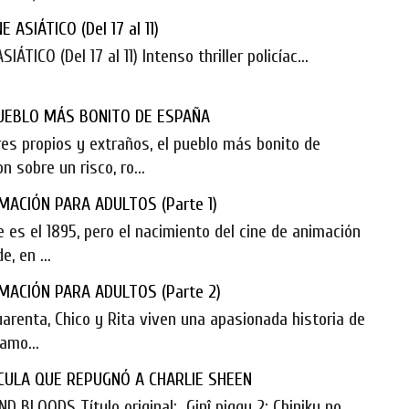
ASIÁTICO (Del 17 al 11)
ICO (Del 17 al 11) Intenso thriller policíac...
PUEBLO MÁS BONITO DE ESPAÑA
es propios y extraños, el pueblo más bonito de
 sobre un risco, ro...
MACIÓN PARA ADULTOS (Parte 1)
ne es el 1895, pero el nacimiento del cine de animación
, en ...
MACIÓN PARA ADULTOS (Parte 2)
uarenta, Chico y Rita viven una apasionada historia de
amo...
LÍCULA QUE REPUGNÓ A CHARLIE SHEEN
 BLOODS Título original: Ginî piggu 2: Chiniku no