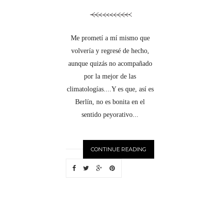
Me prometí a mí mismo que
volvería y regresé de hecho,
aunque quizás no acompañado
por la mejor de las
climatologías....Y es que, así es
Berlín, no es bonita en el
sentido peyorativo...
CONTINUE READING
N
EWER
S
T
O
R