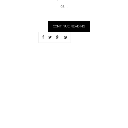
de...
CONTINUE READING
N
EWER
S
T
O
R
I
E
S
OLDE
R
S
T
O
R