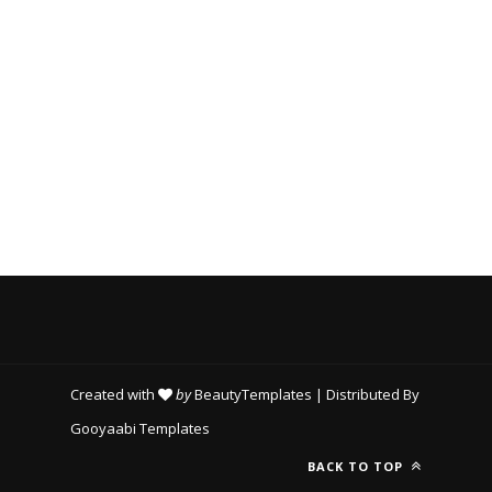
I
E
S
Created with
by
BeautyTemplates
| Distributed By
Gooyaabi Templates
BACK TO TOP