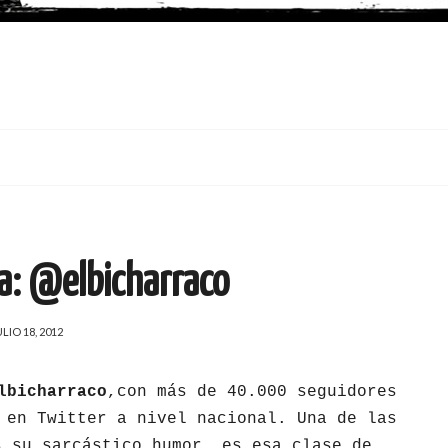
a: @elbicharraco
ULIO 18, 2012
bicharraco
,con más de 40.000 seguidores
 en Twitter a nivel nacional. Una de las
s su sarcástico humor, es esa clase de