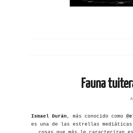
Fauna tuiter
J
Ismael Durán
, más conocido como
@el
es una de las estrellas mediáticas
cosas que más le caracterizan e