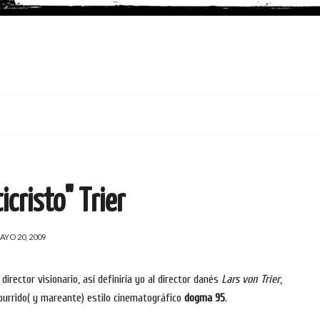
icristo" Trier
AYO 20, 2009
irector visionario, así definiría yo al director danés
Lars von Trier
,
burrido( y mareante) estilo cinematográfico
dogma 95
.