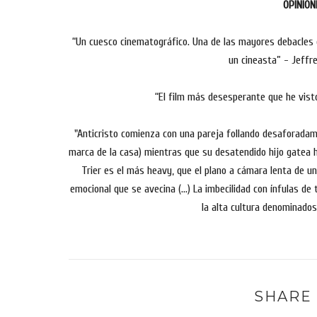
OPINION
“Un cuesco cinematográfico. Una de las mayores debacles de
un cineasta” - Jeffr
“El film más desesperante que he vist
"Anticristo comienza con una pareja follando desaforadamen
marca de la casa) mientras que su desatendido hijo gatea 
Trier es el más heavy, que el plano a cámara lenta de u
emocional que se avecina (...) La imbecilidad con ínfulas d
la alta cultura denominados
SHARE 