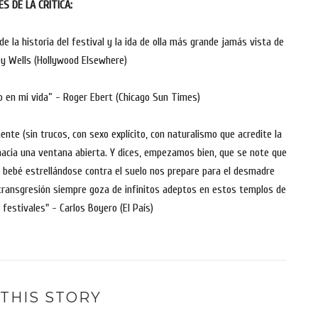
ES DE LA CRÍTICA:
 la historia del festival y la ida de olla más grande jamás vista de
ey Wells (Hollywood Elsewhere)
o en mi vida” - Roger Ebert (Chicago Sun Times)
te (sin trucos, con sexo explícito, con naturalismo que acredite la
hacia una ventana abierta. Y dices, empezamos bien, que se note que
n bebé estrellándose contra el suelo nos prepare para el desmadre
e transgresión siempre goza de infinitos adeptos en estos templos de
 festivales" - Carlos Boyero (El País)
THIS STORY