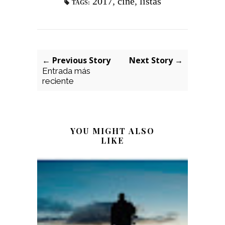
2017
,
cine
,
listas
TAGS:
← Previous Story
Next Story →
Entrada más
reciente
YOU MIGHT ALSO
LIKE