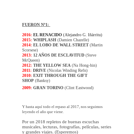
FUERON Nº1:
2016:
EL RENACIDO
(Alejandro G. Iñárritu)
2015:
WHIPLASH
(Damien Chazelle)
2014:
EL LOBO DE WALL STREET
(Martin
Scorsese)
2013:
12 AÑOS DE ESCLAVITUD
(Steve
McQueen)
2012:
THE YELLOW SEA
(Na Hong-hin)
2011:
DRIVE
(Nicolas Winding Refn)
2010:
EXIT THROUGH THE GIFT
SHOP
(Banksy)
2009:
GRAN TORINO
(Clint Eastwood)
Y hasta aquí todo el repaso al 2017, nos seguimos
leyendo el año que viene.
Por un 2018 repletos de buenas escuchas
musicales, lecturas, fotografías, películas, series
y grandes viajes. (Esperemos)