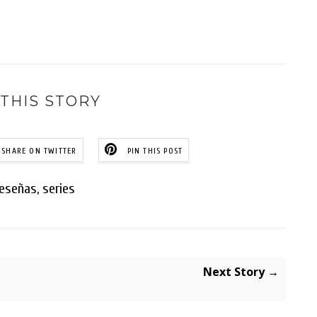
THIS STORY
SHARE ON TWITTER
PIN THIS POST
reseñas
,
series
Next Story →