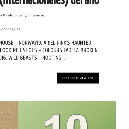
(internacionales) del año
la Mirada Difusa
1 comment
HOUSE - NORWAY19. ARIEL PINK´S HAUNTED
. BLOOD RED SHOES - COLOURS FADE17. BROKEN
16. WILD BEASTS - HOOTING...
CONTINUE READING