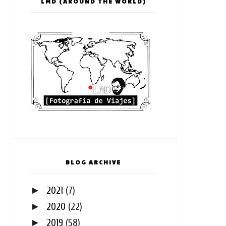
LMD (AROUND THE WORLD)
BLOG ARCHIVE
►
2021
(7)
►
2020
(22)
►
2019
(58)