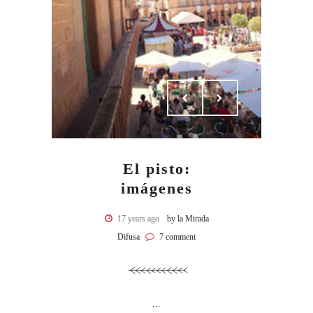
El pisto:
imágenes
17 years ago
by la Mirada
Difusa
7 comment
...