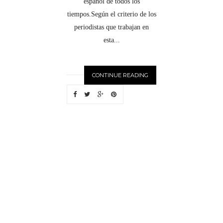
español de todos los
tiempos.Según el criterio de los
periodistas que trabajan en
esta...
CONTINUE READING
N
EWER
S
T
O
R
I
E
S
OLDE
R
S