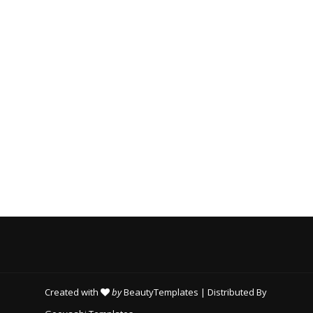
T
O
R
I
E
S
Created with
by
BeautyTemplates
| Distributed By