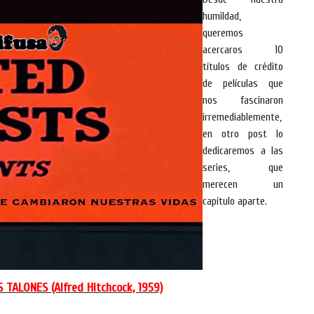
humildad,
queremos
acercaros 10
títulos de crédito
de películas que
nos fascinaron
irremediablemente,
en otro post lo
dedicaremos a las
series, que
merecen un
capítulo aparte.
S TALONES
(Alfred Hitchcock, 1959)