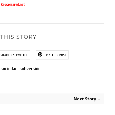
Kaosenlared.net
THIS STORY
SHARE ON TWITTER
PIN THIS POST
,
sociedad
,
subversión
Next Story →