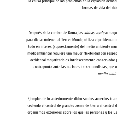
la causa principal de los problemas en la explosión demog
formas de vida del «No
Después de la cumbre de Roma, las
«ideas verdes»
mayor
para dictar órdenes al Tercer Mundo; utiliza el problema m
todo en interés (supuestamente) del medio ambiente mundi
medioambiental requiere una mayor flexibilidad con respect
occidental mayoritario es intrínsecamente conservador p
contrapunto ante las naciones tercermundistas, que o
medioambie
Ejemplos de lo anteriormente dicho son los acuerdos tran
cediendo el control de grandes zonas de tierra al control 
organismos exteriores sobre los que las personas y los Est