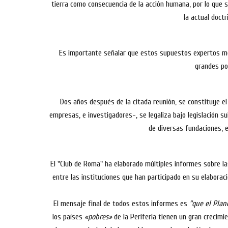
tierra como consecuencia de la acción humana, por lo que s
la actual doctr
Es importante señalar que estos supuestos expertos me
grandes pot
Dos años después de la citada reunión, se constituye e
empresas, e investigadores-, se legaliza bajo legislación s
de diversas fundaciones, e
El "Club de Roma" ha elaborado múltiples informes sobre las
entre las instituciones que han participado en su elaborac
El mensaje final de todos estos informes es
“que el Plan
los países
«pobres»
de la Periferia tienen un gran crecimi