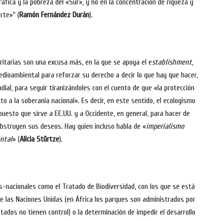
ráfica y la pobreza del «Sur», y no en la concentración de riqueza y
rte»" (
Ramón Fernández Durán
).
itarias son una excusa más, en la que se apoya el e
stablishment
,
edioambiental para reforzar su derecho a decir lo que hay que hacer,
al, para seguir tiranizándoles con el cuento de que «la protección
o a la soberanía nacional». Es decir, en este sentido, el ecologismo
uesto que sirve a EE.UU. y a Occidente, en general, para hacer de
bstruyen sus deseos. Hay quien incluso habla de «
imperialismo
ntal
» (
Alicia Stürtze
).
s-nacionales como el Tratado de Biodiversidad, con los que se está
de las Naciones Unidas (en África los parques son administrados por
ados no tienen control) o la determinación de impedir el desarrollo