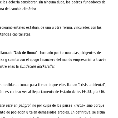
e les debería considerar, sin ninguna duda, los padres fundadores de
ina del cambio climático.
dioambientales estaban, de una u otra forma, vinculados con las
encias capitalistas.
l llamado
"Club de Roma"
-formado por tecnócratas, dirigentes de
uiza y cuenta con el apoyo financiero del mundo empresarial, a través
ntre ellas la
fundación Rockefeller
.
 medidas a tomar para frenar lo que ellos llaman "crisis ambiental",
ión, es curioso ver al Departamento de Estado de los EE.UU. y la CIA.
eta está en peligro”,
no por culpa de los países
«ricos»,
sino porque
ento de población y talan demasiados árboles. En definitiva, se sitúa