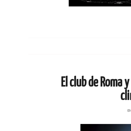
El club de Roma y
cl
EN