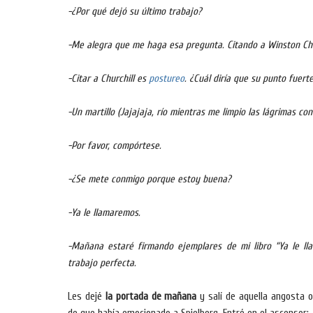
-¿Por qué dejó su último trabajo?
-Me alegra que me haga esa pregunta. Citando a Winston Chu
-Citar a Churchill es
postureo
. ¿Cuál diría que su punto fuert
-Un martillo (Jajajaja, río mientras me limpio las lágrimas co
-Por favor, compórtese.
-¿Se mete conmigo porque estoy buena?
-Ya le llamaremos.
-Mañana estaré firmando ejemplares de mi libro “Ya le ll
trabajo perfecta.
Les dejé
la portada de mañana
y salí de aquella angosta of