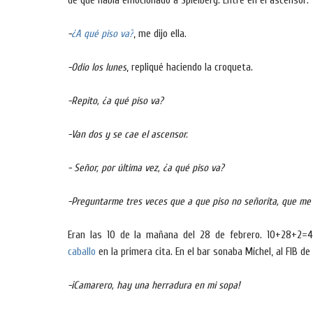
de que había emocionado a Spielberg. Entré en el ascensor:
-
¿A qué piso va?
, me dijo ella.
-Odio los lunes
, repliqué haciendo la croqueta.
-Repito, ¿a qué piso va?
-Van dos y se cae el ascensor.
- Señor, por última vez, ¿a qué piso va?
-Preguntarme tres veces que a que piso no señorita, que m
Eran las 10 de la mañana del 28 de febrero. 10+28+2=4
caballo
en la primera cita. En el bar sonaba Míchel, al FIB d
-¡Camarero, hay una herradura en mi sopa!