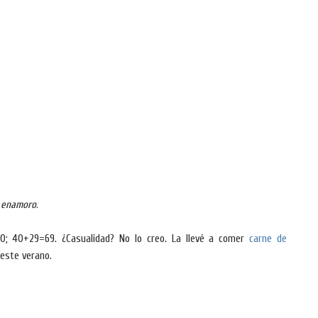
e enamoro.
0; 40+29=69. ¿Casualidad? No lo creo. La llevé a comer
carne de
e este verano.