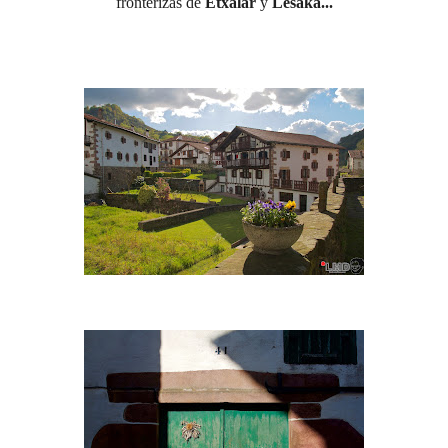
fronterizas de
Etxalar
y
Lesaka...