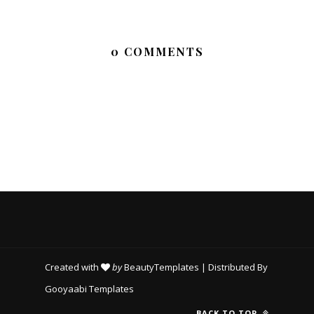
0 COMMENTS
Created with
by
BeautyTemplates
| Distributed By
Gooyaabi Templates
BACK TO TOP