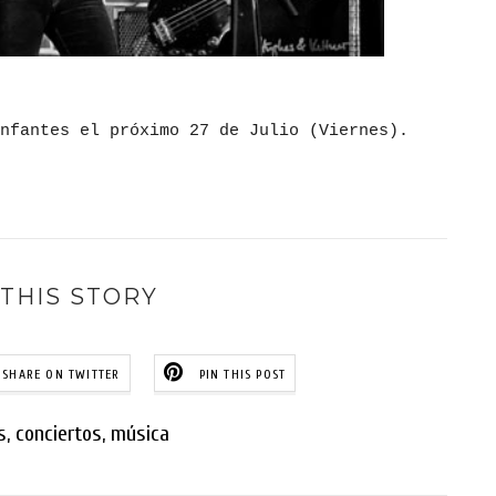
nfantes el próximo 27 de Julio (Viernes).
THIS STORY
SHARE ON TWITTER
PIN THIS POST
s
,
conciertos
,
música