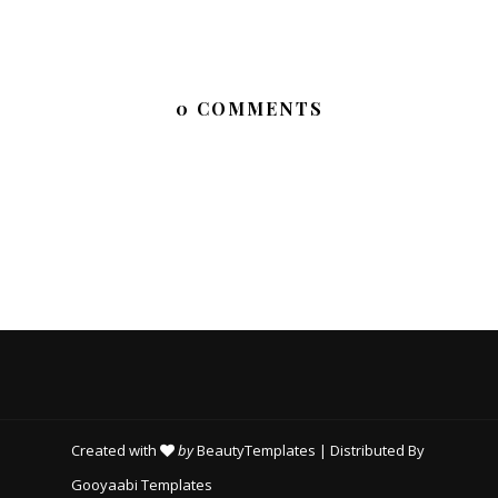
0 COMMENTS
Created with
by
BeautyTemplates
| Distributed By
Gooyaabi Templates