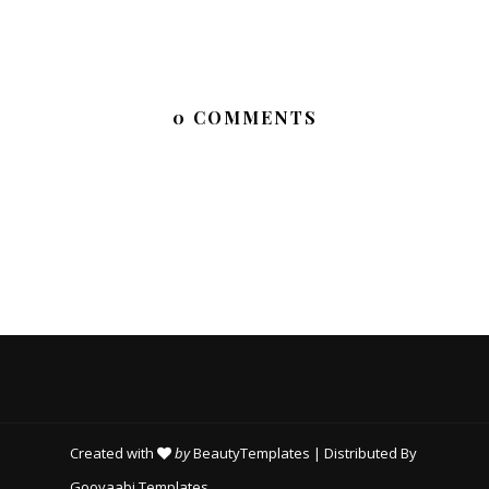
0 COMMENTS
Created with
by
BeautyTemplates
| Distributed By
Gooyaabi Templates