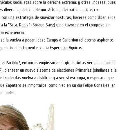
oráculos socialistas sobre la derecha extrema, y otras lindezas, pues
 diversas, alianzas democráticas, alternativas, etc etc.).
, con una estrategia de suavizar posturas, hacerse como dicen ellos
a la “Srta. Pepis” (Soraya Sáez) y portavoces en el congreso sin
na experiencia.
se la vuelva a pegar, lease Camps o Gallardon (el eterno aspirante-
ntamiento abiertamente, como Esperanza Aguirre.
 el Partido?, entonces empiezan a surgir distintas versiones, como
P), plantear un nuevo sistema de elecciones Primarias (similares a la
de izquierdas vuelva a dividirse y a ver si escampa, o esperar a que
ue Zapatero se inmortalice, como hizo en su día Felipe González, en
el poder.