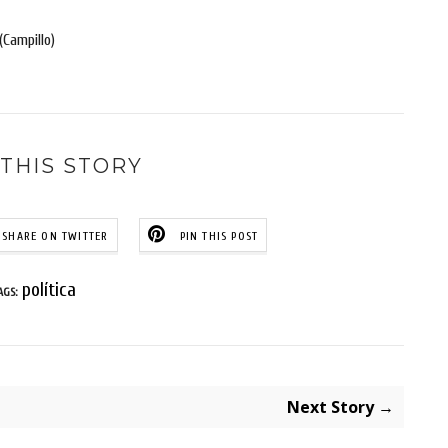
(Campillo)
THIS STORY
SHARE ON TWITTER
PIN THIS POST
política
AGS:
Next Story →