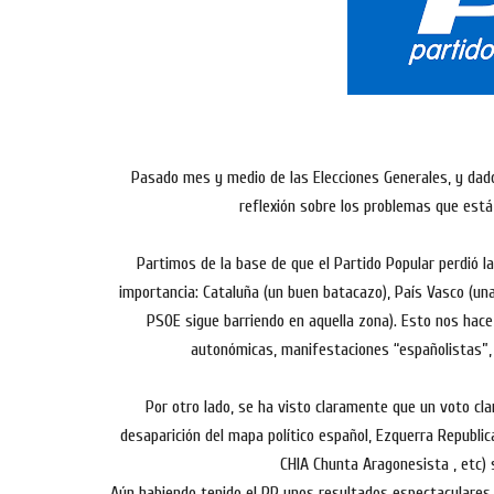
Pasado mes y medio de las Elecciones Generales, y dado
reflexión sobre los problemas que está
Partimos de la base de que el Partido Popular perdió 
importancia: Cataluña (un buen batacazo), País Vasco (una
PSOE sigue barriendo en aquella zona). Esto nos hace
autonómicas, manifestaciones “españolistas”, e
Por otro lado, se ha visto claramente que un voto cla
desaparición del mapa político español, Ezquerra Republica
CHIA Chunta Aragonesista , etc) 
Aún habiendo tenido el PP unos resultados espectaculares 