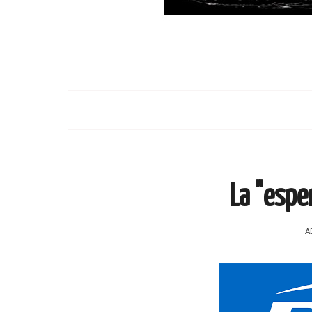
La "espe
A