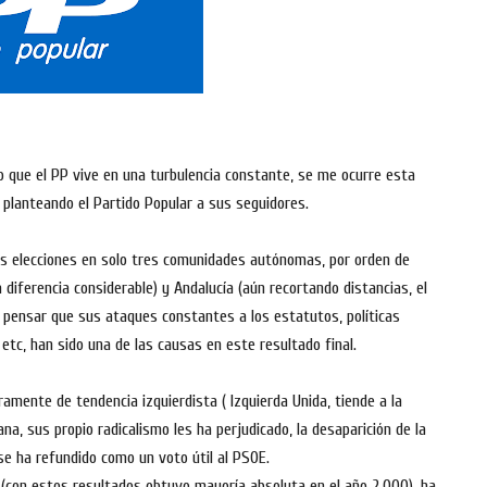
 que el PP vive en una turbulencia constante, se me ocurre esta
 planteando el Partido Popular a sus seguidores.
las elecciones en solo tres comunidades autónomas, por orden de
 diferencia considerable) y Andalucía (aún recortando distancias, el
 pensar que sus ataques constantes a los estatutos, políticas
tc, han sido una de las causas en este resultado final.
ramente de tendencia izquierdista ( Izquierda Unida, tiende a la
na, sus propio radicalismo les ha perjudicado, la desaparición de la
se ha refundido como un voto útil al PSOE.
(con estos resultados obtuvo mayoría absoluta en el año 2.000), ha