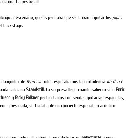
aya una tía pestosa!!
abrigo al escenario, quizás pensaba que se lo iban a quitar los
pipas
el backstage.
la languidez de
Marissa
todos esperabamos la contudencia
hardcore
banda catalana
Standstill.
La sorpresa llegó cuando salieron sólo
Enric
fusco
y
Ricky Falkner
pertrechados con sendas guitarras españolas,
eno, pues nada, se trataba de un concierto especial en acústico.
a cosa no pudo salir mejor, la voz de Enric es
aplastante
(según