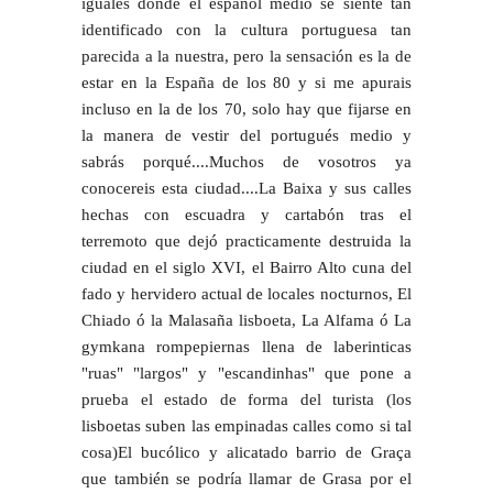
iguales donde el español medio se siente tan
identificado con la cultura portuguesa tan
parecida a la nuestra, pero la sensación es la de
estar en la España de los 80 y si me apurais
incluso en la de los 70, solo hay que fijarse en
la manera de vestir del portugués medio y
sabrás porqué....Muchos de vosotros ya
conocereis esta ciudad....La Baixa y sus calles
hechas con escuadra y cartabón tras el
terremoto que dejó practicamente destruida la
ciudad en el siglo XVI, el Bairro Alto cuna del
fado y hervidero actual de locales nocturnos, El
Chiado ó la Malasaña lisboeta, La Alfama ó La
gymkana rompepiernas llena de laberinticas
"ruas" "largos" y "escandinhas" que pone a
prueba el estado de forma del turista (los
lisboetas suben las empinadas calles como si tal
cosa)El bucólico y alicatado barrio de Graça
que también se podría llamar de Grasa por el