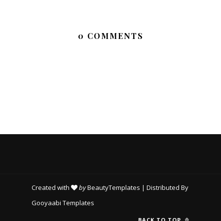
0 COMMENTS
Created with
by
BeautyTemplates
| Distributed By
Gooyaabi Templates
BACK TO TOP