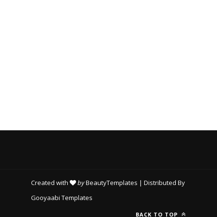
Created with
by
BeautyTemplates
| Distributed By
Gooyaabi Templates
BACK TO TOP