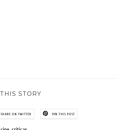
THIS STORY
SHARE ON TWITTER
PIN THIS POST
cine
,
críticas