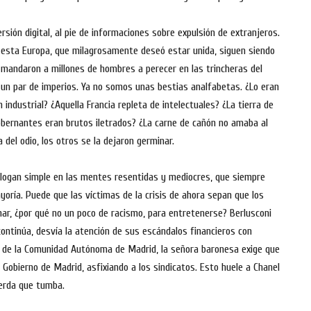
rsión digital, al pie de informaciones sobre expulsión de extranjeros.
 esta Europa, que milagrosamente deseó estar unida, siguen siendo
 mandaron a millones de hombres a perecer en las trincheras del
 un par de imperios. Ya no somos unas bestias analfabetas. ¿Lo eran
 industrial? ¿Aquella Francia repleta de intelectuales? ¿La tierra de
obernantes eran brutos iletrados? ¿La carne de cañón no amaba al
 del odio, los otros se la dejaron germinar.
logan simple en las mentes resentidas y mediocres, que siempre
yoría. Puede que las víctimas de la crisis de ahora sepan que los
ar, ¿por qué no un poco de racismo, para entretenerse? Berlusconi
ontinúa, desvía la atención de sus escándalos financieros con
n de la Comunidad Autónoma de Madrid, la señora baronesa exige que
l Gobierno de Madrid, asfixiando a los sindicatos. Esto huele a Chanel
erda que tumba.