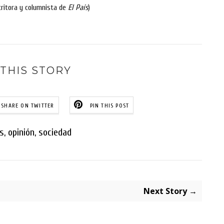
critora y columnista de
El País
)
THIS STORY
SHARE ON TWITTER
PIN THIS POST
s
,
opinión
,
sociedad
Next Story →