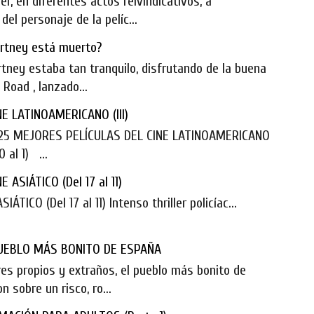
r, en diferentes actos reivindicativos, a
el personaje de la pelíc...
artney está muerto?
rtney estaba tan tranquilo, disfrutando de la buena
Road , lanzado...
E LATINOAMERICANO (III)
 25 MEJORES PELÍCULAS DEL CINE LATINOAMERICANO
 al 1) ...
ASIÁTICO (Del 17 al 11)
ICO (Del 17 al 11) Intenso thriller policíac...
PUEBLO MÁS BONITO DE ESPAÑA
es propios y extraños, el pueblo más bonito de
 sobre un risco, ro...