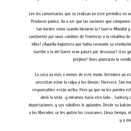
Lee los comentarios que se realizan en este periódico en ve
Producen pánico. Va a ser que las naciones que componen
tan bordes como cuando iniciaron la I Guerra Mundial y
continente por unos cambios de fronteras o la rebañina de
ellos? ¿Aquella Inglaterra que había coronado su revolución
Goethe o la del Dante eran países por desasnar? ¿Los g
prójimo? Unos plantaron la semilla
La cosa va más o menos de este modo. Introduce un es
necesitan echar la culpa a los demás: florecerá. Son ma
responsables están arriba. Pero ya que no les pueden ech
abrió la veda -y miramos hacia otro lado-, Sarkozy c
deportaciones, y sus súbditos le aplauden. Desde su balcó
a los liberados se les quiten los cruasanes. Lleva tiempo, e
y a mi