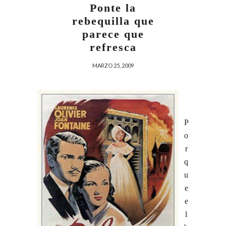
Ponte la
rebequilla que
parece que
refresca
MARZO 25, 2009
P
o
r
q
u
e
e
l