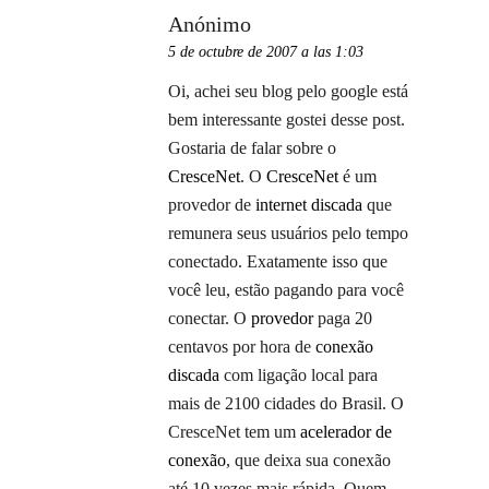
Anónimo
5 de octubre de 2007 a las 1:03
Oi, achei seu blog pelo google está
bem interessante gostei desse post.
Gostaria de falar sobre o
CresceNet
. O
CresceNet
é um
provedor de
internet discada
que
remunera seus usuários pelo tempo
conectado. Exatamente isso que
você leu, estão pagando para você
conectar. O
provedor
paga 20
centavos por hora de
conexão
discada
com ligação local para
mais de 2100 cidades do Brasil. O
CresceNet tem um
acelerador de
conexão
, que deixa sua conexão
até 10 vezes mais rápida. Quem