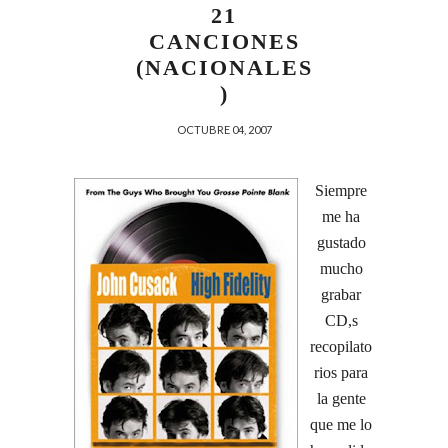
21
CANCIONES
(NACIONALES
)
OCTUBRE 04, 2007
Siempre
me ha
gustado
mucho
grabar
CD,s
recopilato
rios para
la gente
que me lo